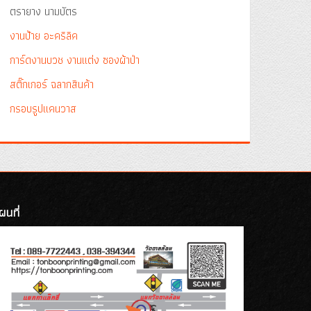
ตรายาง นามบัตร
งานป้าย อะคริลิค
การ์ดงานบวช งานแต่ง ซองผ้าป่า
สติ๊กเกอร์ ฉลากสินค้า
กรอบรูปแคนวาส
ผนที่